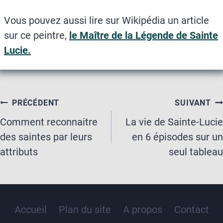
Vous pouvez aussi lire sur Wikipédia un article
sur ce peintre,
le Maître de la Légende de Sainte
Lucie.
Navigation
PRÉCÉDENT
SUIVANT
de
Comment reconnaitre
La vie de Sainte-Lucie
des saintes par leurs
en 6 épisodes sur un
l’article
attributs
seul tableau
Accueil
Plan du site
A propos
Contact