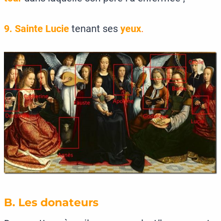
9. Sainte Lucie
tenant ses
yeux
.
B. Les donateurs